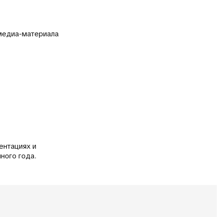
 медиа-материала
ентациях и
ного года.