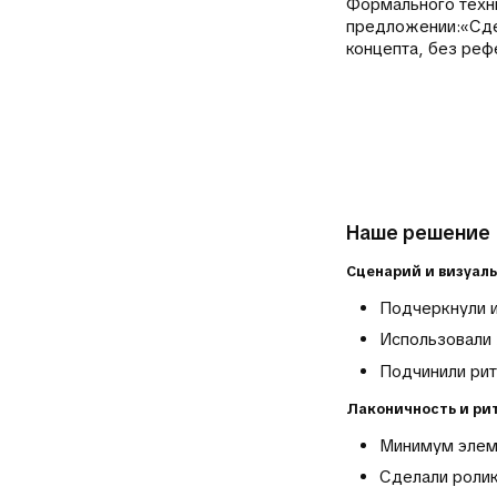
Формального техни
предложении:«Сдел
концепта, без реф
Наше решение
Сценарий и визуал
Подчеркнули и
Использовали 
Подчинили рит
Лаконичность и ри
Минимум элем
Сделали ролик