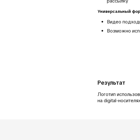
рассылку
Универсальный фо
Видео подходи
Возможно испо
Результат
Логотип использов
на digital-носите