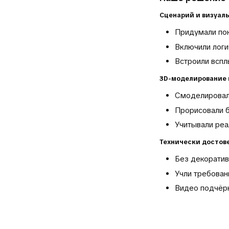
Сценарий и визуал
Придумали пон
Включили логи
Встроили вспл
3D-моделирование 
Смоделировал
Прорисовали б
Учитывали реа
Технически достов
Без декорати
Учли требован
Видео подчёрк