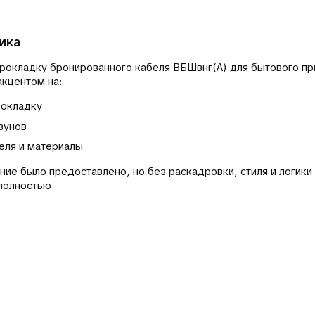
ика
прокладку бронированного кабеля ВБШвнг(А) для бытового п
кцентом на:
окладку
зунов
еля и материалы
ние было предоставлено, но без раскадровки, стиля и логик
полностью.